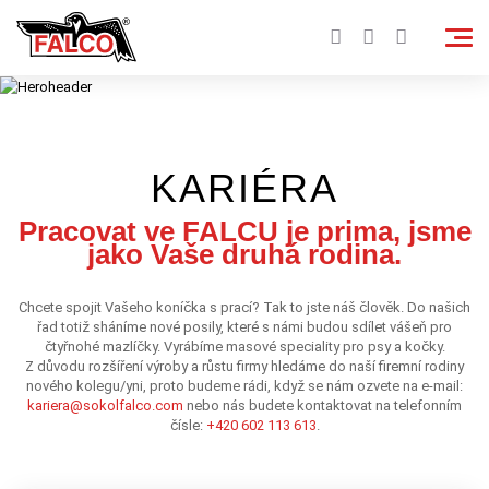
KARIÉRA
Pracovat ve FALCU je prima, jsme
jako Vaše druhá rodina.
Chcete spojit Vašeho koníčka s prací? Tak to jste náš člověk. Do našich
řad totiž sháníme nové posily, které s námi budou sdílet vášeň pro
čtyřnohé mazlíčky. Vyrábíme masové speciality pro psy a kočky.
Z důvodu rozšíření výroby a růstu firmy hledáme do naší firemní rodiny
nového kolegu/yni, proto budeme rádi, když se nám ozvete na e-mail:
kariera@sokolfalco.com
nebo nás budete kontaktovat na telefonním
čísle:
+420 602 113 613
.