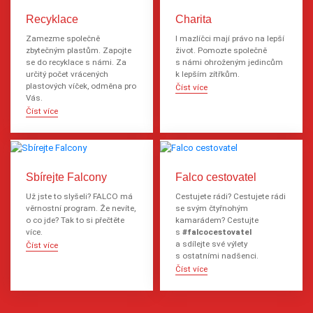
Recyklace
Charita
Zamezme společně
I mazlíčci mají právo na lepší
zbytečným plastům. Zapojte
život. Pomozte společně
se do recyklace s námi. Za
s námi ohroženým jedincům
určitý počet vrácených
k lepším zítřkům.
plastových víček, odměna pro
Číst více
Vás.
Číst více
Sbírejte Falcony
Falco cestovatel
Už jste to slyšeli? FALCO má
Cestujete rádi? Cestujete rádi
věrnostní program. Že nevíte,
se svým čtyřnohým
o co jde? Tak to si přečtěte
kamarádem? Cestujte
více.
s
#falcocestovatel
a sdílejte své výlety
Číst více
s ostatními nadšenci.
Číst více