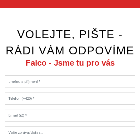
VOLEJTE, PIŠTE -
RÁDI VÁM ODPOVÍME
Falco - Jsme tu pro vás
Jméno a příjmení *
Telefon (+420) *
Email (@) *
Vaše zpráva/dotaz...