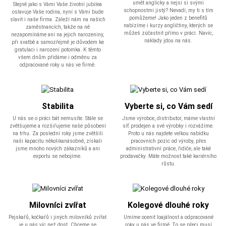
umět anglicky a nejsi si svými
Stejně jako s Vámi Vaše životní jubilea
schopnostmi jistý? Nevadí, my ti s tím
oslavuje Vaše rodina, nyní s Vámi bude
pomůžeme! Jako jeden z benefitů
slavit i naše firma. Záleží nám na našich
nabízíme i kurzy angličtiny, kterých se
zaměstnancích, takže na ně
můžeš zúčastnit přímo v práci. Navíc,
nezapomínáme ani na jejich narozeniny,
náklady jdou na nás.
při svatbě a samozřejmě je důvodem ke
gratulaci i narození potomka. K těmto
všem dnům přidáme i odměnu za
odpracované roky u nás ve firmě.
Stabilita
Vyberte si, co Vám sedí
U nás se o práci bát nemusíte. Stále se
Jsme výrobce, distributor, máme vlastní
zvětšujeme a rozšiřujeme naše působení
síť prodejen a své výrobky i rozvážíme.
na trhu. Za poslední roky jsme zvětšili
Proto u nás najdete velkou nabídku
naši kapacitu několikanásobně, získali
pracovních pozic od výroby, přes
jsme mnoho nových zákazníků a ani
administrativní práce, řidiče, ale také
exportu se nebojíme.
prodavačky. Máte možnost také kariérního
růstu.
Milovníci zvířat
Kolegové dlouhé roky
Pejskařů, kočkařů i jiných milovníků zvířat
Umíme ocenit loajálnost a odpracované
je u nás víc než dost. Chceme se
roky u nás ve firmě. To se přeci musí