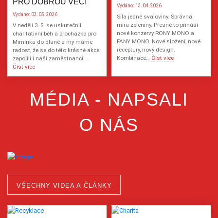
PRO DOBROU VĚC!
Vydáno: 13.04.2026
Vydáno: 03.05.2026
Síla jedné svaloviny. Správná
míra zeleniny. Přesně to přináší
V neděli 3. 5. se uskutečnil
nové konzervy RONY MONO a
charitativní běh a procházka pro
FANY MONO. Nové složení, nové
Miminka do dlaně a my máme
receptury, nový design.
radost, že se do této krásné akce
Kombinace…
Číst více
zapojili i naši zaměstnanci. …
Číst více
MÉDIA - NAPSALI
O NÁS
VŠECHNY VIDEA A ČLÁNKY