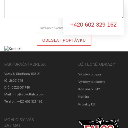
Nevíte si rady?
+420 602 329 162
Informace o ochraně osobních údajů
ODESLAT POPTÁVKU
FAKTURAČNÍ ADRESA
UŽITEČNÉ ODKAZY
Vížky 5, Slatiňany 538 21
Výrobky pro psy
IČ: 26001748
Výrobky pro kočky
DIČ: CZ26001748
Kde nakoupit?
Mail:
info@sokolfalco.com
Kariéra
Telefon:
+420 602 329 162
Projekty EU
MOHLO BY VÁS
ZAJÍMAT