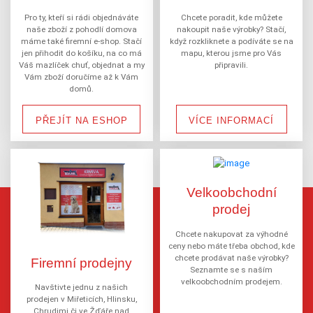
Pro ty, kteří si rádi objednáváte
Chcete poradit, kde můžete
naše zboží z pohodlí domova
nakoupit naše výrobky? Stačí,
máme také firemní e-shop. Stačí
když rozkliknete a podíváte se na
jen přihodit do košíku, na co má
mapu, kterou jsme pro Vás
Váš mazlíček chuť, objednat a my
připravili.
Vám zboží doručíme až k Vám
domů.
PŘEJÍT NA ESHOP
VÍCE INFORMACÍ
Velkoobchodní
prodej
Chcete nakupovat za výhodné
ceny nebo máte třeba obchod, kde
chcete prodávat naše výrobky?
Firemní prodejny
Seznamte se s naším
velkoobchodním prodejem.
Navštivte jednu z našich
prodejen v Miřeticích, Hlinsku,
Chrudimi či ve Žďáře nad