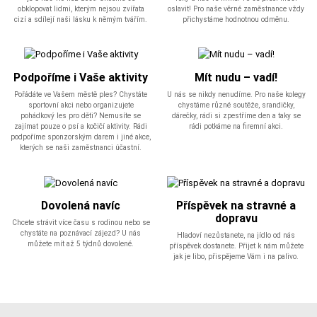
obklopovat lidmi, kterým nejsou zvířata
oslavit! Pro naše věrné zaměstnance vždy
cizí a sdílejí naši lásku k němým tvářím.
přichystáme hodnotnou odměnu.
Podpoříme i Vaše aktivity
Mít nudu – vadí!
Pořádáte ve Vašem městě ples? Chystáte
U nás se nikdy nenudíme. Pro naše kolegy
sportovní akci nebo organizujete
chystáme různé soutěže, srandičky,
pohádkový les pro děti? Nemusíte se
dárečky, rádi si zpestříme den a taky se
zajímat pouze o psí a kočičí aktivity. Rádi
rádi potkáme na firemní akci.
podpoříme sponzorským darem i jiné akce,
kterých se naši zaměstnanci účastní.
Dovolená navíc
Příspěvek na stravné a
dopravu
Chcete strávit více času s rodinou nebo se
chystáte na poznávací zájezd? U nás
Hladoví nezůstanete, na jídlo od nás
můžete mít až 5 týdnů dovolené.
příspěvek dostanete. Přijet k nám můžete
jak je libo, přispějeme Vám i na palivo.