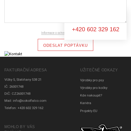
Nevíte si rady?
+420 602 329 162
Informace o ochraně osobních údajů
ODESLAT POPTÁVKU
FAKTURAČNÍ ADRESA
UŽITEČNÉ ODKAZY
Vížky 5, Slatiňany 538 21
Výrobky pro psy
IČ: 26001748
Výrobky pro kočky
DIČ: CZ26001748
Kde nakoupit?
Mail:
info@sokolfalco.com
Kariéra
Telefon:
+420 602 329 162
Projekty EU
MOHLO BY VÁS