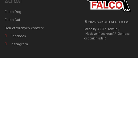
ZAJÍMAT
Falco Dog
Falco Cat
© 2026
SOKOL FALCO
s.r.o.
Den otevřených konzerv
Made by
AZC
/
Admin
/
Nastavení soukromí
/
Ochrana
Facebook
osobních údajů
Instagram