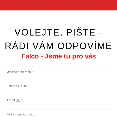
VOLEJTE, PIŠTE -
RÁDI VÁM ODPOVÍME
Falco - Jsme tu pro vás
Jméno a příjmení *
Telefon (+420) *
Email (@) *
Vaše zpráva/dotaz...