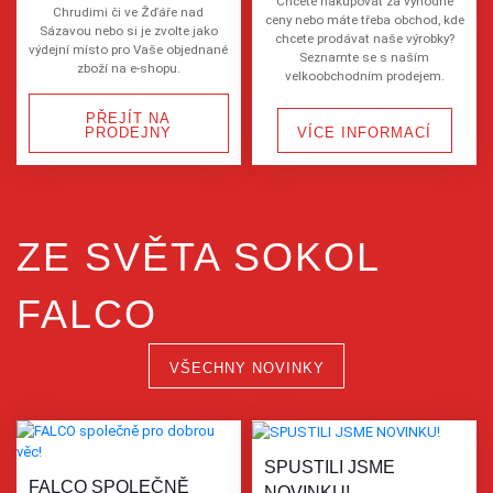
Chcete nakupovat za výhodné
Chrudimi či ve Žďáře nad
ceny nebo máte třeba obchod, kde
Sázavou nebo si je zvolte jako
chcete prodávat naše výrobky?
výdejní místo pro Vaše objednané
Seznamte se s naším
zboží na e-shopu.
velkoobchodním prodejem.
PŘEJÍT NA
PRODEJNY
VÍCE INFORMACÍ
ZE SVĚTA SOKOL
FALCO
VŠECHNY NOVINKY
SPUSTILI JSME
FALCO SPOLEČNĚ
NOVINKU!