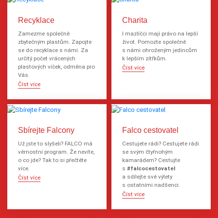
Recyklace
Charita
Zamezme společně
I mazlíčci mají právo na lepší
zbytečným plastům. Zapojte
život. Pomozte společně
se do recyklace s námi. Za
s námi ohroženým jedincům
určitý počet vrácených
k lepším zítřkům.
plastových víček, odměna pro
Číst více
Vás.
Číst více
Sbírejte Falcony
Falco cestovatel
Už jste to slyšeli? FALCO má
Cestujete rádi? Cestujete rádi
věrnostní program. Že nevíte,
se svým čtyřnohým
o co jde? Tak to si přečtěte
kamarádem? Cestujte
více.
s
#falcocestovatel
a sdílejte své výlety
Číst více
s ostatními nadšenci.
Číst více