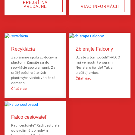
PREJSŤ NA
PREDAJNE
VIAC INFORMÁCIÍ
Recyklácia
Zbierajte Falcony
Zabránime spolu zbytočným
Už ste o tom počuli? FALCO
plastom. Zapojte sa do
má vernostný program.
recyklácie spolu s nami. Za
Neviete, o čo ide? Tak si
určitý počet vrátených
prečítajte viac.
plastových viečok vás čaká
Čítať viac
odmena.
Čítať viac
Falco cestovateľ
Radi cestujete? Radi cestujete
so svojím štvornohým