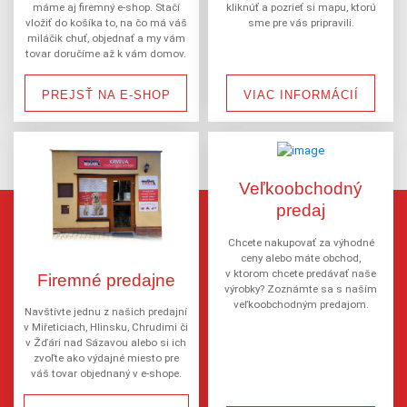
máme aj firemný e-shop. Stačí
kliknúť a pozrieť si mapu, ktorú
vložiť do košíka to, na čo má váš
sme pre vás pripravili.
miláčik chuť, objednať a my vám
tovar doručíme až k vám domov.
PREJSŤ NA E-SHOP
VIAC INFORMÁCIÍ
Veľkoobchodný
predaj
Chcete nakupovať za výhodné
ceny alebo máte obchod,
v ktorom chcete predávať naše
Firemné predajne
výrobky? Zoznámte sa s naším
veľkoobchodným predajom.
Navštívte jednu z našich predajní
v Miřeticiach, Hlinsku, Chrudimi či
v Žďári nad Sázavou alebo si ich
zvoľte ako výdajné miesto pre
váš tovar objednaný v e-shope.