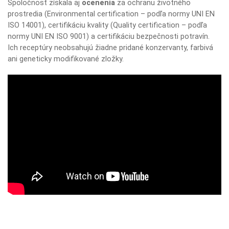
Spoločnosť získala aj
ocenenia
za ochranu životného
prostredia (Environmental certification – podľa normy UNI EN
ISO 14001), certifikáciu kvality (Quality certification – podľa
normy UNI EN ISO 9001) a certifikáciu bezpečnosti potravín.
Ich receptúry neobsahujú žiadne pridané konzervanty, farbivá
ani geneticky modifikované zložky.