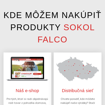
KDE MÔŽEM NAKÚPIŤ
PRODUKTY
SOKOL
FALCO
Náš e-shop
Distribučná sieť
Pre tých, ktorí si radi objednávajú
Chcete poradiť, kde môžete
náš tovar z pohodlia domova,
nakúpiť naše výrobky? Stačí