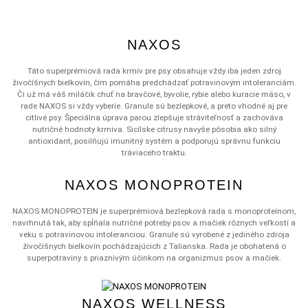
NAXOS
Táto superprémiová rada krmív pre psy obsahuje vždy iba jeden zdroj
živočíšnych bielkovín, čím pomáha predchádzať potravinovým intoleranciám.
Či už má váš miláčik chuť na bravčové, byvolie, rybie alebo kuracie mäso, v
rade NAXOS si vždy vyberie. Granule sú bezlepkové, a preto vhodné aj pre
citlivé psy. Špeciálna úprava parou zlepšuje stráviteľnosť a zachováva
nutričné hodnoty krmiva. Sicílske citrusy navyše pôsobia ako silný
antioxidant, posilňujú imunitný systém a podporujú správnu funkciu
tráviaceho traktu.
NAXOS MONOPROTEIN
NAXOS MONOPROTEIN je superprémiová bezlepková rada s monoproteínom,
navrhnutá tak, aby spĺňala nutričné potreby psov a mačiek rôznych veľkostí a
veku s potravinovou intoleranciou. Granule sú vyrobené z jediného zdroja
živočíšnych bielkovín pochádzajúcich z Talianska. Rada je obohatená o
superpotraviny s priaznivým účinkom na organizmus psov a mačiek.
NAXOS WELLNESS