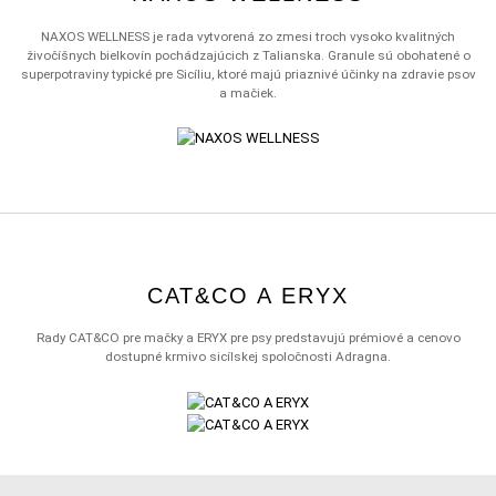
NAXOS WELLNESS je rada vytvorená zo zmesi troch vysoko kvalitných
živočíšnych bielkovín pochádzajúcich z Talianska. Granule sú obohatené o
superpotraviny typické pre Sicíliu, ktoré majú priaznivé účinky na zdravie psov
a mačiek.
CAT&CO A ERYX
Rady CAT&CO pre mačky a ERYX pre psy predstavujú prémiové a cenovo
dostupné krmivo sicílskej spoločnosti Adragna.