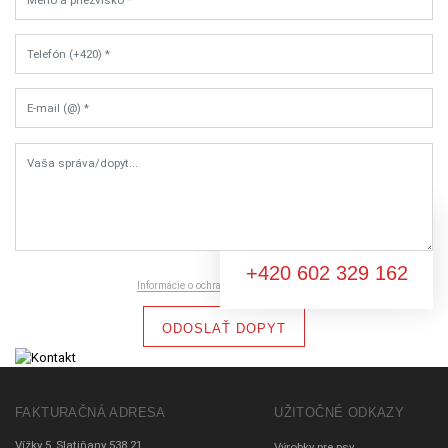
Telefón (+420) *
E-mail (@) *
Vaša správa/dopyt...
Neviete si rady?
+420 602 329 162
Informácie o ochrane osobných údajov
ODOSLAŤ DOPYT
FAKTURAČNÁ ADRESA
UŽITOČNÉ ODKAZY
Vížky 5, Slatiňany 538 21
Výrobky pre psy