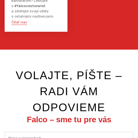
kamarátom? Cestujte
s
#falcocestovatel
a zdieľajte svoje výlety
s ostatnými nadšencami.
Čítať viac
VOLAJTE, PÍŠTE –
RADI VÁM
ODPOVIEME
Falco – sme tu pre vás
Meno a priezvisko *