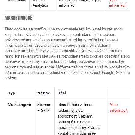
Analytics
informácií
informácií
MARKETINGOVÉ
Tieto cookies sa používajú na zobrazovanie reklám, ktoré by vás mohli
zaujímať na základe vašich návykov pri prehliadaní. Tieto cookies,
požadované nami alebo poskytovateľmi reklamy, môžu kombinovať
informácie zhromaždené z našich webových stránok s ďalšími
informáciami, ktoré nezávisle zhromaždili z iných webových stránok v
rámci ich reklamných sietí. Ak sa rozhodnete tieto cookies odstrániť alebo
deaktivovať, reklamy sa vám budú naďalej zobrazovať, ale nemusia byť
personalizované a relevantné. Môžeme tiež pracovať s vašimi kontaktnými
údajmi, okrem iného prostredníctvom služieb spoločností Google, Seznam
a Meta.
Typ
Názov
Účel
Marketingová
Seznam
Identifikácia v rámci
Viac
– Sklik
reklamnej siete
informácií
spoločnosti Seznam,
opätovné cielenie a
meranie reklamy. Práca s
kontaktnými údajmi (e-