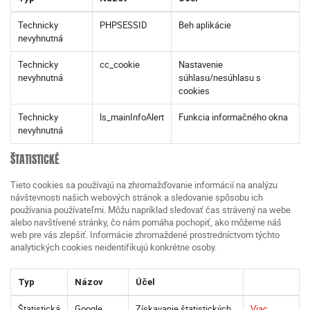
Technicky
PHPSESSID
Beh aplikácie
nevyhnutná
Technicky
cc_cookie
Nastavenie
nevyhnutná
súhlasu/nesúhlasu s
cookies
Technicky
ls_mainInfoAlert
Funkcia informačného okna
nevyhnutná
ŠTATISTICKÉ
Tieto cookies sa používajú na zhromažďovanie informácií na analýzu
návštevnosti našich webových stránok a sledovanie spôsobu ich
používania používateľmi. Môžu napríklad sledovať čas strávený na webe
alebo navštívené stránky, čo nám pomáha pochopiť, ako môžeme náš
web pre vás zlepšiť. Informácie zhromaždené prostredníctvom týchto
analytických cookies neidentifikujú konkrétne osoby.
Typ
Názov
Účel
Štatistická
Google
Získavanie štatistických
Viac