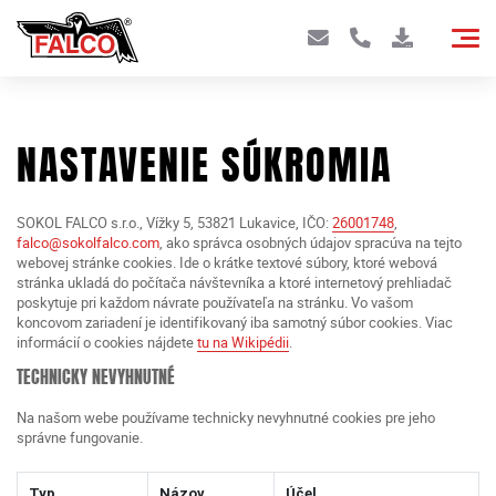
NASTAVENIE SÚKROMIA
SOKOL FALCO s.r.o., Vížky 5, 53821 Lukavice, IČO:
26001748
,
falco@sokolfalco.com
, ako správca osobných údajov spracúva na tejto
webovej stránke cookies. Ide o krátke textové súbory, ktoré webová
stránka ukladá do počítača návštevníka a ktoré internetový prehliadač
poskytuje pri každom návrate používateľa na stránku. Vo vašom
koncovom zariadení je identifikovaný iba samotný súbor cookies. Viac
informácií o cookies nájdete
tu na Wikipédii
.
TECHNICKY NEVYHNUTNÉ
Na našom webe používame technicky nevyhnutné cookies pre jeho
správne fungovanie.
Typ
Názov
Účel