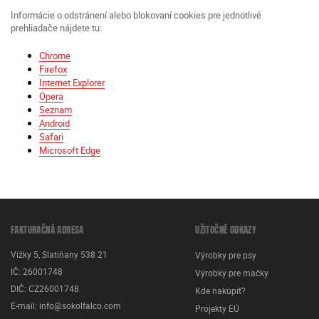
Informácie o odstránení alebo blokovaní cookies pre jednotlivé
prehliadače nájdete tu:
Chrome
Firefox
Internet Explorer
Opera
Seznam
Android
Safari
Microsoft Edge
FAKTURAČNÁ ADRESA
UŽITOČNÉ ODKAZY
Vížky 5, Slatiňany 538 21
Výrobky pre psy
IČ: 26001748
Výrobky pre mačky
DIČ: CZ26001748
Kde nakúpiť?
E-mail:
info@sokolfalco.com
Projekty EÚ