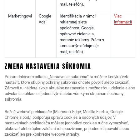
mail, telefón).
Marketingová
Google
Identifikácia v rámci
Viac
Ads
reklamnej siete
informácií
spoločnosti Google,
opätovné cielenie a
meranie reklamy. Práca s
kontaktnými údajmi (e-
mail, telefón).
ZMENA NASTAVENIA SÚKROMIA
Prostredníctvom odkazu
„Nastavenie súkromia“
si môžete kedykoľvek
nastaviť, ktoré skupiny ochrany súkromia chcete povoliť alebo zakázať.
Zároveň tu nájdete svoje aktuálne nastavenia s možnosťou udelenia alebo
odvolania súhlasu s jednotlivými alebo všetkými skupinami ochrany
súkromia.
Bežné webové prehliadače (Microsoft Edge, Mozilla Firefox, Google
Chrome a pod.) podporujú správu cookies a osobných údajov. V
nastaveniach prehliadača môžete jednotlivé cookies ručne vymazávať,
blokovať alebo úplne zakázať ich používanie, prípadne ich povoliť alebo
zakázať len pre konkrétne webové stránky.